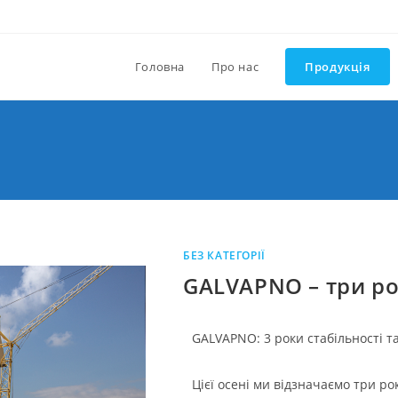
Головна
Про нас
Продукція
БЕЗ КАТЕГОРІЇ
GALVAPNO – три ро
GALVAPNO: 3 роки стабільності т
Цієї осені ми відзначаємо три р