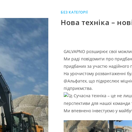
БЕЗ КАТЕГОРІЇ
Нова техніка – но
GALVAPNO розширює свої можлив
Ми раді повідомити про придбан
придбаних за участю надійного 
На урочистому розвантаженні бу
@Альфатех, що підкреслює міцніс
підприємства.
Сучасна техніка – це не лиш
перспективи для нашої команди 
Ми впевнено інвестуємо у майбу