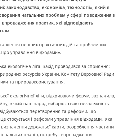
і: законодавство, економіка, технології», який є
ворення нагальних проблем у сфері поводження з
 впровадження практик, які відповідають
ртам.
ставлення перших практичних дій та проблемних
 «Про управління відходами
».
ка екологічна ліга. Захід проводився за сприяння:
природних ресурсів України, Комітету Верховної Ради
ітики та природокористування.
ької екологічної ліги, відкриваючи форум, зазначила,
йну, в якій наш народ виборює свою незалежність
ні відбуваються перетворення та реформи, що
е стосується і реформи управління відходами, яка
, визначення дорожньої карти, розроблення частини
гіональних планів, потребує впровадження