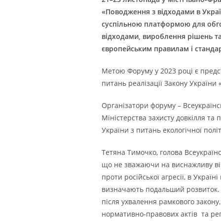
«Поводження з відходами в Україн
суспільною платформою для обго
відходами, вироблення рішень та
європейським правилам і станда
Метою Форуму у 2023 році є пред
питань реалізації Закону України
Організатори форуму – Всеукраїнсь
Міністерства захисту довкілля та 
України з питань екологічної пол
Тетяна Тимочко, голова Всеукраїнс
що не зважаючи на виснажливу ві
проти російської агресії, в Украї
визначають подальший розвиток. Ц
після ухвалення рамкового закону
нормативно-правових актів та ре