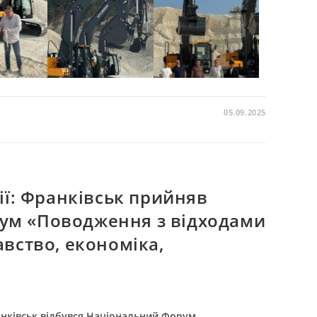
05.09.2025
сії: Франківськ прийняв
ум «Поводження з відходами
авство, економіка,
ранківськ відбувся Національний Форум