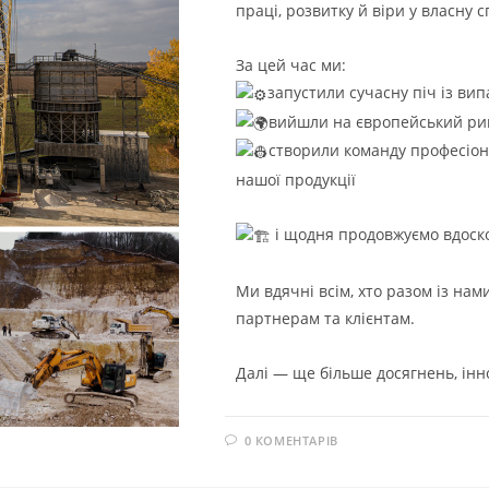
праці, розвитку й віри у власну с
За цей час ми:
запустили сучасну піч із вип
вийшли на європейський ри
створили команду професіона
нашої продукції
і щодня продовжуємо вдоск
Ми вдячні всім, хто разом із на
партнерам та клієнтам.
Далі — ще більше досягнень, інн
0 КОМЕНТАРІВ