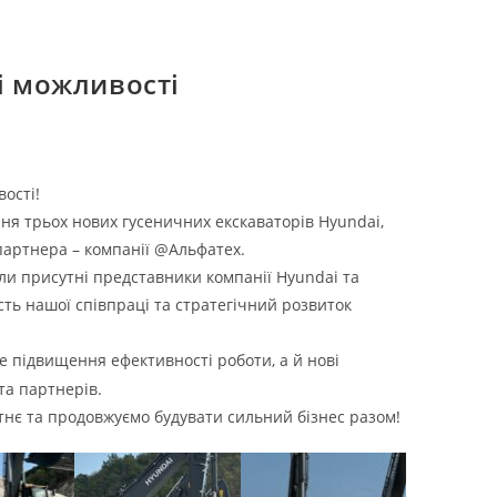
ві можливості
ості!
ня трьох нових гусеничних екскаваторів Hyundai,
партнера – компанії @Альфатех.
ли присутні представники компанії Hyundai та
ть нашої співпраці та стратегічний розвиток
е підвищення ефективності роботи, а й нові
та партнерів.
тнє та продовжуємо будувати сильний бізнес разом!