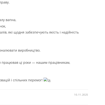
праву.
алу вапна,
нок,
лів, які щодня забезпечують якість і надійність
оналювати виробництво.
ми працював ці роки — нашим працівникам,
овацій і спільних перемог!
10.11.2025