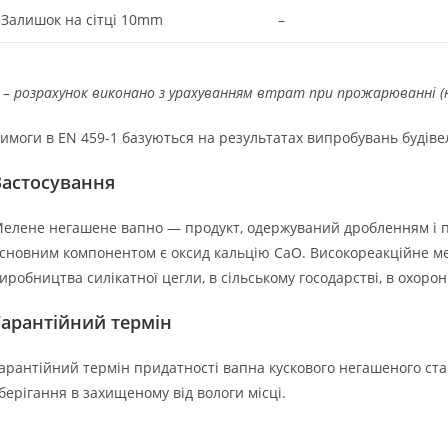
Залишок на сітці 10mm
–
 – розрахунок виконано з урахуванням втрат при прожарюванні (
имоги в EN 459-1 базуються на результатах випробувань будівел
Застосування
елене негашене вапно — продукт, одержуваний дробленням і 
сновним компонентом є оксид кальцію CaO. Високореакційне м
иробництва силікатної цегли, в сільському госодарстві, в охор
Гарантійний термін
арантійний термін придатності вапна кускового негашеного ста
берігання в захищеному від вологи місці.