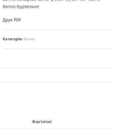
Вапно будівельне
Друк PDF
Категорія:
Вапно
Фактичні