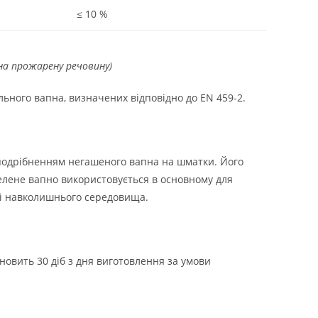
≤ 10 %
на прожарену речовину)
ьного вапна, визначених відповідно до EN 459-2.
подрібненням негашеного вапна на шматки. Його
елене вапно використовується в основному для
оні навколишнього середовища.
новить 30 діб з дня виготовлення за умови