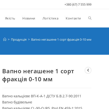
+380 (67) 7 555 999
Перемкнути
Якість
Новини
Логістика
Контакти
пошук
>
Продукція
>
Вапно негашене 1 сорт фракція 0-10 мм
на
Вапно негашене 1 сорт
веб-
фракція 0-10 мм
сайті
Вапно кальцієве ВП-К-А-1 ДСТУ Б.В.2.7-90:2011
Вапно будівельне
Вапно кальцієве CL-90-Q (R5, Psv) EN 459-1:2015