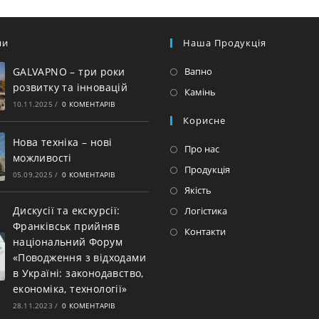
ни
Наша Продукція
Відкриється
GALVAPNO – три роки
Вапно
розвитку та інновацій
в
Відкриється
Камінь
10.11.2025
/
0 КОМЕНТАРІВ
новій
в
Корисне
вкладці
новій
Нова техніка – нові
вкладці
Про нас
можливості
Продукція
05.09.2025
/
0 КОМЕНТАРІВ
Якість
Дискусії та екскурсії:
Логістика
Франківськ прийняв
Контакти
національний Форум
«Поводження з відходами
в Україні: законодавство,
економіка, технології»
28.11.2023
/
0 КОМЕНТАРІВ