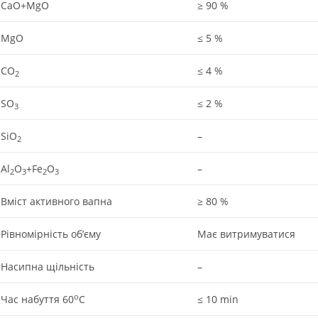
CaO+MgO
≥ 90 %
MgO
≤ 5 %
CO
≤ 4 %
2
SO
≤ 2 %
3
SiO
–
2
Al
O
+Fe
O
–
2
3
2
3
Вміст активного вапна
≥ 80 %
Рівномірність об’єму
Має витримуватися
Насипна щільність
–
о
Час набуття 60
С
≤ 10 min