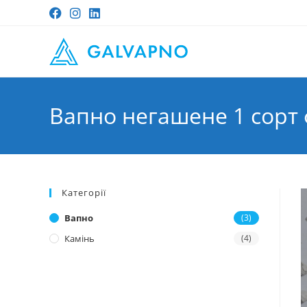
Перейти
до
вмісту
Вапно негашене 1 сорт 
Категорії
Вапно
(3)
Камінь
(4)