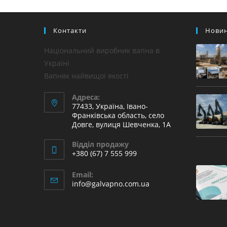
Контакти
Нови
Національний виробник вапна в
Україні
Вапняк найвищої якості
Адреса:
77433, Україна, Івано-
Франківська область, село
Довге, вулиця Шевченка, 1А
Відділ продажу
+380 (67) 7 555 999
Відкриється
Email:
у
Відкриється
info@galvapno.com.ua
вашому
у
вашому
застосунку
застосунку