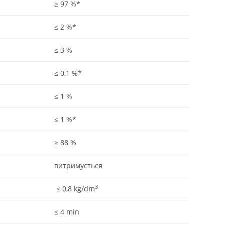
≥ 97 %*
≤ 2 %*
≤ 3 %
≤ 0,1 %*
≤ 1 %
≤ 1 %*
≥ 88 %
витримується
3
≤ 0,8 kg/dm
≤ 4 min