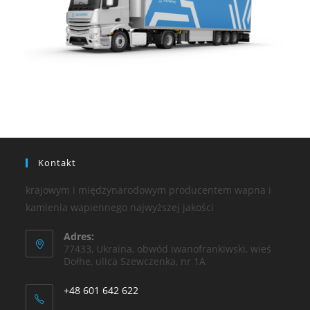
Kontakt
krajowym i międzynarodowym producentem wapna i
kamienia wapiennego najwyższej jakości
Adres:
77433, Ukraina, obwód iwanofrankiwski, wieś
Dołhe, ulica Szewczenka, nr 1А
+48 601 642 622